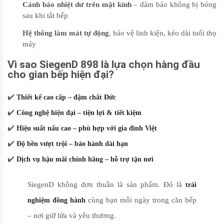
Cảnh báo nhiệt dư trên mặt kính
– đảm bảo không bị bỏng
sau khi tắt bếp
Hệ thống làm mát tự động
, bảo vệ linh kiện, kéo dài tuổi thọ
máy
Vì sao SiegenD 898 là lựa chọn hàng đầu
cho gian bếp hiện đại?
✔️
Thiết kế cao cấp – đậm chất Đức
✔️
Công nghệ hiện đại – tiện lợi & tiết kiệm
✔️
Hiệu suất nấu cao – phù hợp với gia đình Việt
✔️
Độ bền vượt trội – bảo hành dài hạn
✔️
Dịch vụ hậu mãi chính hãng – hỗ trợ tận nơi
SiegenD không đơn thuần là sản phẩm. Đó là
trải
cùng bạn mỗi ngày trong căn bếp
nghiệm đồng hành
– nơi giữ lửa và yêu thương.