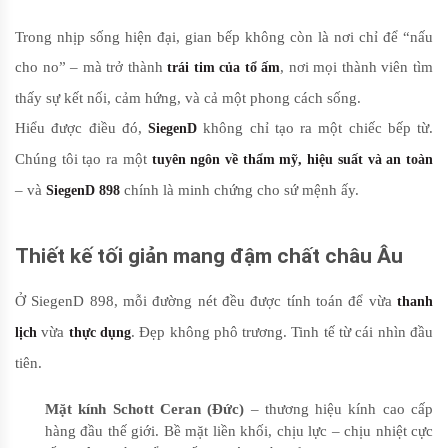
Trong nhịp sống hiện đại, gian bếp không còn là nơi chỉ để “nấu
cho no” – mà trở thành
, nơi mọi thành viên tìm
trái tim của tổ ấm
thấy sự kết nối, cảm hứng, và cả một phong cách sống.
Hiểu được điều đó,
không chỉ tạo ra một chiếc bếp từ.
SiegenD
Chúng tôi tạo ra một
tuyên ngôn về thẩm mỹ, hiệu suất và an toàn
– và
chính là minh chứng cho sứ mệnh ấy.
SiegenD 898
Thiết kế tối giản mang đậm chất châu Âu
Ở SiegenD 898, mỗi đường nét đều được tính toán để vừa
thanh
vừa
. Đẹp không phô trương. Tinh tế từ cái nhìn đầu
lịch
thực dụng
tiên.
Mặt kính Schott Ceran (Đức)
– thương hiệu kính cao cấp
hàng đầu thế giới. Bề mặt liền khối, chịu lực – chịu nhiệt cực