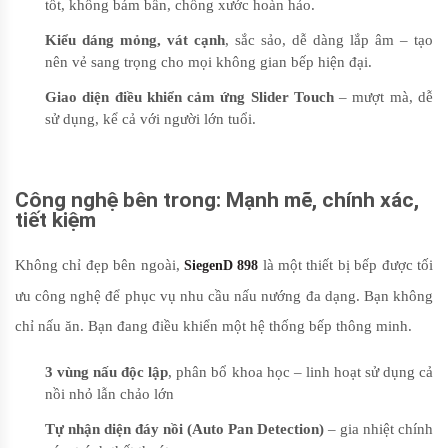
tốt, không bám bẩn, chống xước hoàn hảo.
Kiểu dáng mỏng, vát cạnh
, sắc sảo, dễ dàng lắp âm – tạo
nên vẻ sang trọng cho mọi không gian bếp hiện đại.
Giao diện điều khiển cảm ứng Slider Touch
– mượt mà, dễ
sử dụng, kể cả với người lớn tuổi.
Công nghệ bên trong: Mạnh mẽ, chính xác,
tiết kiệm
Không chỉ đẹp bên ngoài,
là một thiết bị bếp được tối
SiegenD 898
ưu công nghệ để phục vụ nhu cầu nấu nướng đa dạng. Bạn không
chỉ nấu ăn. Bạn đang điều khiển một hệ thống bếp thông minh.
3 vùng nấu độc lập
, phân bổ khoa học – linh hoạt sử dụng cả
nồi nhỏ lẫn chảo lớn
Tự nhận diện đáy nồi (Auto Pan Detection)
– gia nhiệt chính