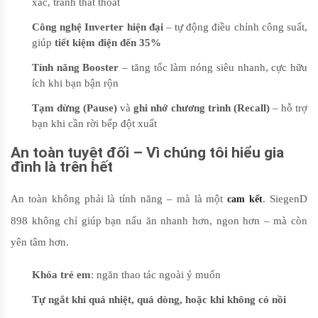
xác, tránh thất thoát
Công nghệ Inverter hiện đại
– tự động điều chỉnh công suất,
giúp
tiết kiệm điện đến 35%
Tính năng Booster
– tăng tốc làm nóng siêu nhanh, cực hữu
ích khi bạn bận rộn
Tạm dừng (Pause)
và
ghi nhớ chương trình (Recall)
– hỗ trợ
bạn khi cần rời bếp đột xuất
An toàn tuyệt đối – Vì chúng tôi hiểu gia
đình là trên hết
An toàn không phải là tính năng – mà là một
. SiegenD
cam kết
898 không chỉ giúp bạn nấu ăn nhanh hơn, ngon hơn – mà còn
yên tâm hơn.
Khóa trẻ em
: ngăn thao tác ngoài ý muốn
Tự ngắt khi quá nhiệt, quá dòng, hoặc khi không có nồi